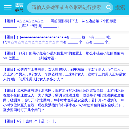
搜索
【题目】
○
△△
○
△△
○
△△
……
照前面那样排下去，从左边起第
17
个图形是
________
，第
25
个图形是
________
。
【题目】
(1)●○●○●○●○●○●○●○●○●○●○●
●
有
______
粒，
○
有
______
粒。
(2)
☆△☆△☆△☆△☆△☆△☆△☆
☆
有
______
个，
△
有
______
个。
【题目】
（1分）如果小红在小强东偏北40°的位置上，那么小强在小红的西偏南
50
0
位置上．…
．（判断对错）
【题目】
公共汽车上共有男、女人数100人，到甲站后下车27个男人，9个女人；
又上来3个男人，9个女人．车到乙站后，上来8个女人，这时车上的男人正好是女
人的3倍，问原来男人比女人多多少人？
【题目】
某水库建有10个泄洪闸，现有水库的水位已经超过安全线，上游河水还
在按不变的速度流人．为了防洪，需调节泄洪速度．假设每个闸门泄洪的速度相
同，经测算，若打开1个泄洪闸，30小时水位降至安全线；若打开2个泄洪闸，10
小时水位降至安全线，现在抗洪指挥部队要求在2.5小时使水位降至安全线以下，
至少要同时打开几个闸门？
【题目】
6个十去掉5个十是（
）十。