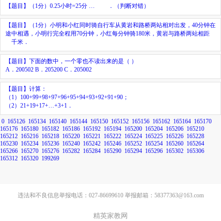
【题目】
（1分）0.25小时=25分 …
．（判断对错）
【题目】
（1分）小明和小红同时骑自行车从黄岩和路桥两站相对出发，40分钟在
途中相遇，小明行完全程用70分钟，小红每分钟骑180米，黄岩与路桥两站相距
千米．
【题目】下面的数中，一个零也不读出来的是（ ）
A．200502 B．205200 C．205002
【题目】
计算：
（1）100+99+98+97+96+95+94+93+92+91+90；
（2）21+19+17+…+3+1．
0
165126
165134
165140
165144
165150
165152
165156
165162
165164
165170
165176
165180
165182
165186
165192
165194
165200
165204
165206
165210
165212
165216
165218
165220
165221
165222
165224
165225
165226
165228
165230
165234
165236
165240
165242
165246
165252
165254
165260
165264
165266
165270
165276
165282
165284
165290
165294
165296
165302
165306
165312
165320
199269
违法和不良信息举报电话：027-86699610 举报邮箱：58377363@163.com
精英家教网