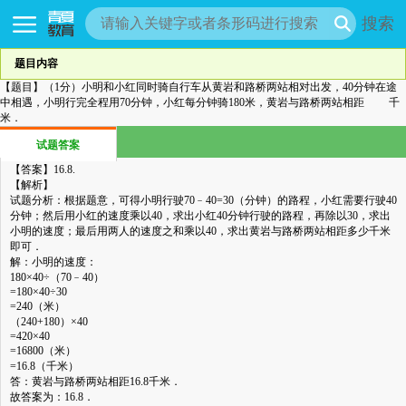
搜索
题目内容
【题目】
（1分）小明和小红同时骑自行车从黄岩和路桥两站相对出发，40分钟在途
中相遇，小明行完全程用70分钟，小红每分钟骑180米，黄岩与路桥两站相距
千
米．
试题答案
【答案】
16.8.
【解析】
试题分析：根据题意，可得小明行驶70﹣40=30（分钟）的路程，小红需要行驶40
分钟；然后用小红的速度乘以40，求出小红40分钟行驶的路程，再除以30，求出
小明的速度；最后用两人的速度之和乘以40，求出黄岩与路桥两站相距多少千米
即可．
解：小明的速度：
180×40÷（70﹣40）
=180×40÷30
=240（米）
（240+180）×40
=420×40
=16800（米）
=16.8（千米）
答：黄岩与路桥两站相距16.8千米．
故答案为：16.8．