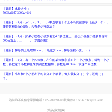
【题目】比较大小：
7095
□
9057 3999
□
4010
【题目】
（4分）从1，2，3，…，9中选取若干个互不相同的数字（至少一个），
使得其和是3的倍数，共有多少种选法？
【题目】
（1分）如果小红在小强东偏北40°的位置上，那么小强在小红的西偏南
50
0
位置上．…
．（判断对错）
【题目】梯形的上底增加3cm，下底减少3cm，梯形面积不变。（ ）
【题目】
（4分）有一个四位数，在它的某位数字后加上一个小数点，得到一个小
数，再把这个小数和原来的四位数相加，得数是4003.64，求这个四位数．
【题目】
小红和5个小朋友平均来分38个苹果，每人最多分（ ）个，还剩（ ）
个。
违法和不良信息举报电话：027-86699610 举报邮箱：58377363@163.com
精英家教网