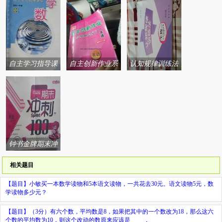
自主学习指导课
自主创新作业系
认知规律训练法
程系列答案
列答案
系列答案
钟书金牌期末冲
刺100分系列答案
相关题目
【题目】
小敏买一本数学读物和5本语文读物，一共花去30元。语文读物5元，数
学读物多少元？
【题目】
（3分）有六个数，平均数是8，如果把其中的一个数改为18，那么这六
个数的平均数为10，则这个改动的数原来应该是
．