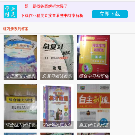
一题一题找答案解析太慢了
立即下载
下载作业精灵直接查看整书答案解析
练习册系列答案
走进英语小屋系
总复习测试卷系
综合学习与评估
列答案
列答案
系列答案
综合能力训练系
字词句段篇系列
自主训练系列答
列答案
答案
案