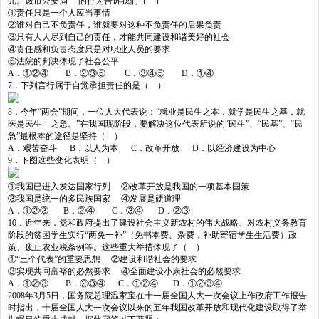
元。该市公安局 的行为告诉我们（ ）
①责任只是一个人应当事情
②谁对自己不负责任，谁就要对这种不负责任的后果负责
③只有人人尽到自己的责任，才能共同建设和谐美好的社会
④责任感和负责态度只是对职业人员的要求
⑤法院的判决体现了社会公平
A．①②④ B．②③⑤ C．③④⑤ D．①④
7．下列言行属于自觉承担责任的是（ ）
8．今年“两会”期间，一位人大代表说：“就业是民生之本，就学是民生之基，就
医是民生 之急。”在我国现阶段，要解决这位代表所说的“民生”、“民基”、“民
急”最根本的途径是坚持（ ）
A．艰苦奋斗 B．以人为本 C．改革开放 D．以经济建设为中心
9．下图这些变化表明（ ）
①我国已进入发达国家行列 ②改革开放是我国的一项基本国策
③我国是统一的多民族国家 ④发展是硬道理
A．①②③ B．②④ C．③④ D．②③
10．近年来，党和政府提出了建设社会主义新农村的伟大战略、对农村义务教育
阶段的贫困学生实行“两免一补”（免书本费、杂费，补助寄宿学生生活费）政
策、废止农业税条例等。这些重大举措体现了（ ）
①“三个代表”的重要思想 ②建设和谐社会的要求
③实现共同富裕的必然要求 ④全面建设小康社会的必然要求
A．①②③ B．②③④ C．①②④ D．①②③④
2008年3月5日
，国务院总理温家宝在十一届全国人大一次会议上作政府工作报告
时指出，十届全国人大一次会议以来的五年我国改革开放和现代化建设取得了举