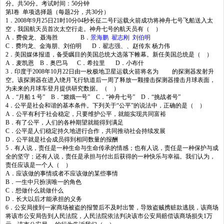
分。共50分。考试时间：50分钟
第I卷 单项选择题（每题2分，共30分）
1．
2008年9月25日
21时10分04秒长征二号F运载火箭成功将神舟七号飞船送入太
空，我国航天员首次太空行走。神舟七号的航天员有（ ）
A．费俊龙、聂海胜 B．
景海鹏
翟志刚
刘伯明
C．费均龙、金海朋、刘伯明 D．翟志强、、赵传东 杨力伟
2．美国媒体报道，备受瞩目的美国总统大选落下帷幕。新任美国总统是（ ）
A．麦凯恩 B．奥巴马 C．希拉里 D．小布什
3．印度于
2008年10月22日
由一枚极地卫星运载火箭将名为
的探测器发射升
空。该探测器在进入绕月飞行轨道后一周了释放一颗撞击探测器撞击月球表面，
为未来的月球车登月提供研究数据。（ ）
A．“月船１号” B．“嫦娥一号” C．“神舟七号” D．“挑战者号”
4．公平是社会和谐的基本条件。下列关于“公平”的说法中，正确的是（ ）
A．公平有利于社会稳定，只要维护公平，就能实现共同富裕
B．有了公平，人们的各种期望就能得到满足
C．公平是人们稳定持久地进行合作，共同推动社会持续发展
D．公平就是社会成员得到相同数量的报酬
5．有人说，责任是一种生命与生命传承的情感；也有人说，责任是一种保护与成
全的坚守；还有人说，责任是承担与付出后获得的一种快乐与幸福。我们认为，
责任应该是一个人（ ）
A．应该做的事情或者不应该做的某些事情
B．一生中只扮演唯一的角色
C．想做什么就做什么
D．长大以后才能承担的义务
6．公安局接到一家商场被盗的报警后不及时出警，导致盗贼携赃款逃脱，该商场
将该市公安局告到人民法院，人民法院依法判决该市公安局赔偿该商场损失1万