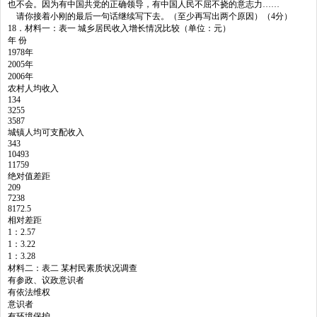
也不会。因为有中国共党的正确领导，有中国人民不屈不挠的意志力……
请你接着小刚的最后一句话继续写下去。（至少再写出两个原因）（4分）
18．材料一：表一 城乡居民收入增长情况比较（单位：元）
年 份
1978年
2005年
2006年
农村人均收入
134
3255
3587
城镇人均可支配收入
343
10493
11759
绝对值差距
209
7238
8172.5
相对差距
1：2.57
1：3.22
1：3.28
材料二：表二 某村民素质状况调查
有参政、议政意识者
有依法维权
意识者
有环境保护