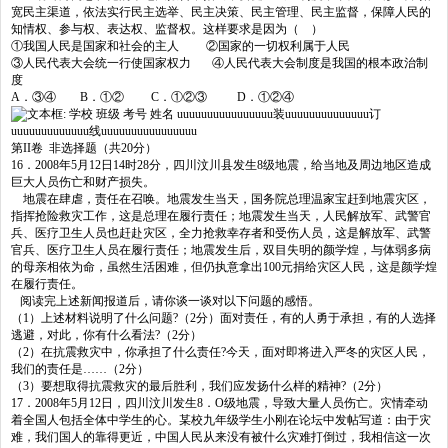
宽民主渠道，依法实行民主选举、民主决策、民主管理、民主监督，保障人民的
知情权、参与权、表达权、监督权。这样要求是因为（ ）
①我国人民是国家和社会的主人 ②国家的一切权利属于人民
③人民代表大会统一行使国家权力 ④人民代表大会制度是我国的根本政治制
度
A．③④ B．①② C．①②③ D．①②④
第II卷 非选择题（共20分）
16．
2008年5月12日
14时28分，四川汶川县发生8级地震，给当地及周边地区造成
巨大人员伤亡和财产损失。
地震在肆虐，责任在召唤。地震发生当天，国务院总理温家宝赶到地震灾区，
指挥抢险救灾工作，这是总理在履行责任；地震发生当天，人民解放军、武警官
兵、医疗卫生人员也赶赴灾区，全力抢救幸存者和受伤人员，这是解放军、武警
官兵、医疗卫生人员在履行责任；地震发生后，双目失明的颜学煌，与体弱多病
的母亲相依为命，虽然生活困难，但仍执意拿出100元捐给灾区人民，这是颜学煌
在履行责任。
阅读完上述新闻报道后，请你谈一谈对以下问题的感悟。
（1）上述材料说明了什么问题?（2分）面对责任，有的人勇于承担，有的人选择
逃避，对此，你有什么看法?（2分）
（2）在抗震救灾中，你承担了什么责任?今天，面对即将进入严冬的灾区人民，
我们的责任是……（2分）
（3）要想取得抗震救灾的最后胜利，我们应发扬什么样的精神?（2分）
17．
2008年5月12日
，四川汶川发生8．O级地震，导致大量人员伤亡。灾情牵动
着全国人包括全体中学生的心。某校九年级学生小刚在论坛中发帖写道：由于灾
难，我们国人的靠得更近，中国人民从来没有被什么灾难打倒过，我相信这一次