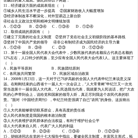
世瞩目的重大成就。据此回答以下两题：
11．经济建设方面的成就表现在（ ）
①城乡人民生活水平进一步提高 ②国家财政收入大幅度增加
③经济体制改革不断深化，对外贸易迈上新台阶
④社会主义政治文明和精神文明继续加强
A．①②③ B．②③④ C．①③④ D．①②④
12．取得成就的原因有（ ）
①建立了完善的社会主义制度 ②坚持了党在社会主义初级阶段的基本路线
③坚持了中国共产党的领导 ④非公有制经济成为国民经济的主导力量
A．①②④ B．③④ C．②③ D．①②③④
13．第十一届全国人民代表大会代表中，少数民族代表的名额应占代表总名额的
12%左右，人口特少的民族，至少应有全国人民代表大会代表1人。这主要体现了
（ ）
A．民族平等原则 B．民族团结原则
C．各民族共同繁荣 D．民族区域自治政策
14．
2008年1月23日
，这一天对于已79岁高龄的全国人大代表申纪兰来说意义深
远。在刚刚结束的山西省十一届人大一次会议上，“人大常青树”申纪兰又一次光
荣当选第十一届全国人大代表。“人民选我当代表，我就要为人民说话，把广大农
民的心声带到会上，说给党和国家的领导人听，真正尽到我这个农民代表的职
责。”面对《中国经济周刊》，申纪兰特意强调了自已“农民”的身份。这反映出
（ ）
①人大代表能够密切联系群众，具有高度的责任感
②人民代表制度是我国的根本政治制度
③人大代表维护农民群体的合法权益，有利于维护社会公平
④人大代表来自人民，代表广大人民的利益
A．①②③ B．②③④ C．①③④ D．①②③④
15．胡锦涛同志在党的十七大报告中指出，要健全民主制度，丰富民主形式，拓