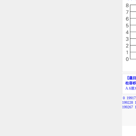
【题
柱容
A.
6
厘
0
19917
199228
199267