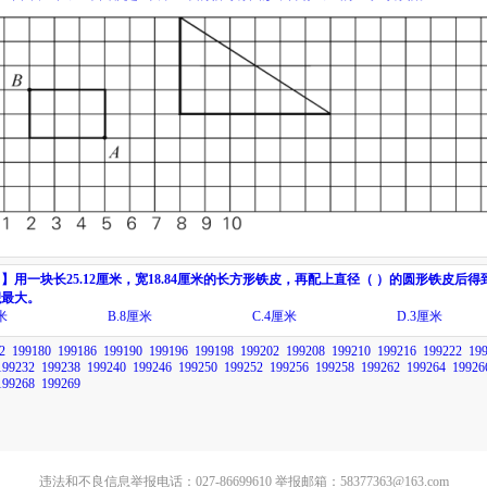
目】
用一块长
25.12
厘米，宽
18.84
厘米的长方形铁皮，再配上直径（ ）的圆形铁皮后得
积最大。
米
B.
8
厘米
C.
4
厘米
D.
3
厘米
2
199180
199186
199190
199196
199198
199202
199208
199210
199216
199222
19
199232
199238
199240
199246
199250
199252
199256
199258
199262
199264
19926
199268
199269
违法和不良信息举报电话：027-86699610 举报邮箱：58377363@163.com