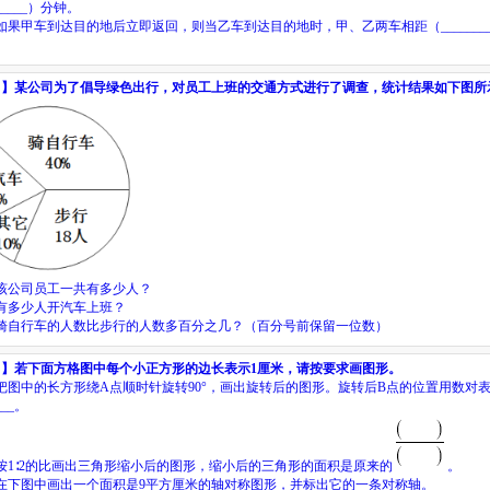
_____
）
分钟。
如果甲车到达目的地后立即返回，则当乙车到达目的地时，甲、乙两车相距
（
_______
目】
某公司为了倡导绿色出行，对员工上班的交通方式进行了调查，统计结果如下图所
该公司员工一共有多少人？
有多少人开汽车上班？
骑自行车的人数比步行的人数多百分之几？（百分号前保留一位数）
目】
若下面方格图中每个小正方形的边长表示
1
厘米，请按要求画图形。
把图中的长方形绕
A
点顺时针旋转
90
°，画出旋转后的图形。旋转后
B
点的位置用数对
___。
按
1
∶
2
的比画出三角形缩小后的图形，缩小后的三角形的面积是原来的
。
在下图中画出一个面积是
9
平方厘米的轴对称图形，并标出它的一条对称轴。