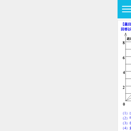
【题
回答
（
1
）
（
2
）
（
3
）
（
4
）