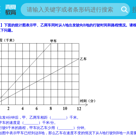
目】
下面的统计图表示甲、乙两车同时从
A
地出发驶向
B
地的行驶时间和路程情况。请
以下问题。
出发
4
分钟后，甲、乙两车相距
（
________
）
千米。
甲车的速度是
（
________
）
千米/分。
行驶
6
千米的路程，甲车比乙车少用
（
________
）
分钟。
如图中表示甲车已经到达
B
地，那么乙车在速度不变的情况下从
A
地行驶到
B
地一共需