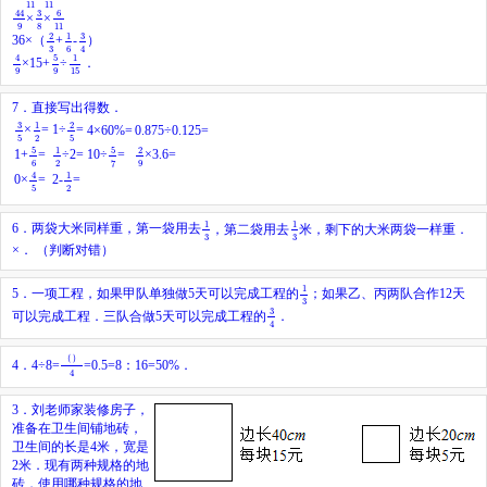
11
11
6
11
3
8
44
9
6
3
44
×
×
11
9
8
3
4
2
3
1
6
3
2
1
36×（
+
-
）
4
3
6
5
9
4
9
1
15
5
4
1
×15+
÷
．
9
9
15
7．直接写出得数．
3
5
2
5
1
2
3
2
1
1÷
=
×
=
4×60%=
0.875÷0.125=
2
5
5
5
6
1
2
5
7
2
9
5
5
1
2
÷2=
×3.6=
1+
=
10÷
=
2
9
6
7
4
5
1
2
4
1
2-
=
0×
=
2
5
1
3
1
3
1
1
6．两袋大米同样重，第一袋用去
，第二袋用去
米，剩下的大米两袋一样重．
3
3
×． （判断对错）
1
3
1
5．一项工程，如果甲队单独做5天可以完成工程的
；如果乙、丙两队合作12天
3
3
4
3
可以完成工程．三队合做5天可以完成工程的
．
4
（
）
4
（
）
4．4÷8=
=0.5=8：16=50%．
4
3．
刘老师家装修房子，
准备在卫生间铺地砖，
卫生间的长是4米，宽是
2米．现有两种规格的地
砖，使用哪种规格的地