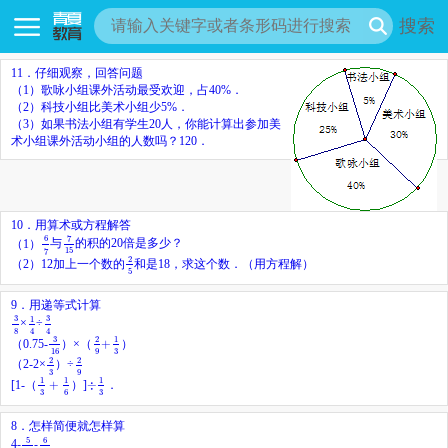
搜索
11．
仔细观察，回答问题
（1）歌咏小组课外活动最受欢迎，占40%．
（2）科技小组比美术小组少5%．
（3）如果书法小组有学生20人，你能计算出参加美
术小组课外活动小组的人数吗？120．
10．用算术或方程解答
7
15
6
7
7
6
（1）
与
的积的20倍是多少？
15
7
2
5
2
（2）12加上一个数的
和是18，求这个数．（用方程解）
5
9．用递等式计算
3
8
3
4
1
4
3
3
1
×
÷
4
4
8
3
16
2
9
+
1
3
3
2
1
（0.75-
）×（
+
）
16
9
3
2
3
2
9
2
2
（2-2×
）÷
3
9
1
3
+
1
6
÷
1
3
1
1
1
[1-（
+
）]
÷
．
3
6
3
8．怎样简便就怎样算
5
11
6
11
5
6
4-
-