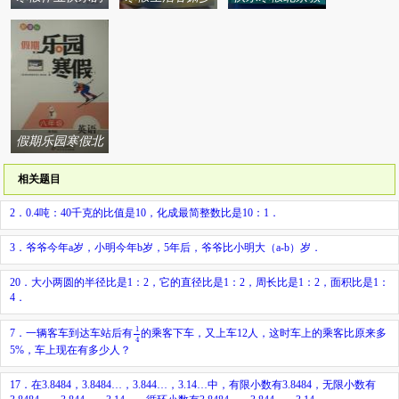
假日系列答案
年儿童出版社系
育出版社系列答
列答案
案
假期乐园寒假北
京教育出版社系
相关题目
列答案
2．0.4吨：40千克的比值是10，化成最简整数比是10：1．
3．爷爷今年a岁，小明今年b岁，5年后，爷爷比小明大（a-b）岁．
20．大小两圆的半径比是1：2，它的直径比是1：2，周长比是1：2，面积比是1：
4．
1
4
1
7．一辆客车到达车站后有
的乘客下车，又上车12人，这时车上的乘客比原来多
4
5%，车上现在有多少人？
17．在3.8484，3.8484…，3.844…，3.14…中，有限小数有3.8484，无限小数有