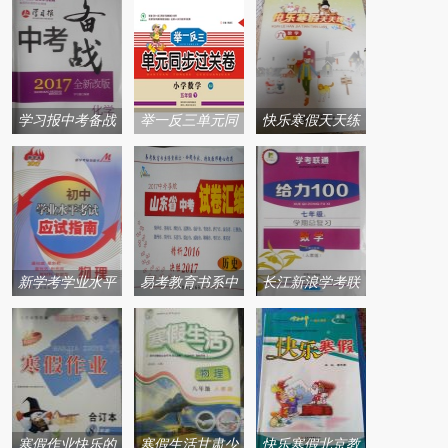
学习报中考备战
举一反三单元同
快乐寒假天天练
系列答案
步过关卷系列答
系列答案
案
新学考学业水平
易考教育书系中
长江新浪学考联
考试应试指南系
考导航中考试卷
通给力100学期总
列答案
汇编系列答案
复习寒假长江出
版社系列答案
寒假作业快乐的
寒假生活甘肃少
快乐寒假北京教