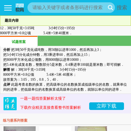
搜索
题目内容
12．3吨50千克=3.05吨 3小时15分=195分
8000平方米=0.8公顷 5.4米=5米40厘米．
试题答案
分析
把3吨50千克化成吨数，用50除以进率1000，然后再加上3；
把3小时15分化成分钟数，用3乘进率60，然后再加上15；
把8000平方米化成公顷数，用8000除以进率10000；
把5.4米化成复名数，整数部分5是米数，0.4乘进率100就是厘米数；即可得解．
解答
解：3吨50千克=3.05吨 3小时15分=195分
8000平方米=0.8公顷 5.4米=5米 40厘米；
故答案为：3.05，195，0.8，5，40．
点评
此题考查名数的换算，把高级单位的名数换算成低级单位的名数，就乘单位
间的进率，把低级单位的名数换算成高级单位的名数，就除以单位间的进率．
一题一题找答案解析太慢了
立即下载
下载作业精灵直接查看整书答案解析
练习册系列答案