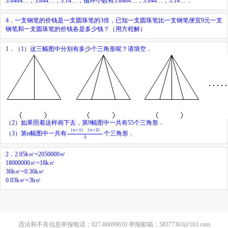
3.8484…，3.844…，3.14…，循环小数有3.8484…，3.844…，3.14…．
4．一支钢笔的价钱是一支圆珠笔的3倍，已知一支圆珠笔比一支钢笔便宜9元一支
钢笔和一支圆珠笔的价钱各是多少钱？（用方程解）
1．（1）这三幅图中分别有多少个三角形呢？请填空．
（2）如果照着这样画下去，第9幅图中一共有55个三角形．
（
n
+
1
）
（
n
+
2
）
2
（
+
1
）
（
+
2
）
n
n
（3）第n幅图中一共有
个三角形．
2
2．2.05k㎡=2050000㎡
18000000㎡=18k㎡
36h㎡=0.36k㎡
0.03k㎡=3h㎡
违法和不良信息举报电话：027-86699610 举报邮箱：58377363@163.com