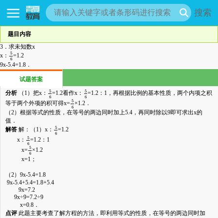
搜索
题目内容
3．求未知数x
5
6
5
x：
=1.2
6
9x-5.4=1.8．
试题答案
5
6
5
6
5
5
分析
（1）把x：
=1.2看作x：
=1.2：1，再根据比例的基本性质，两个内项之积
6
6
5
6
5
等于两个外项的积可得x=
×1.2．
6
（2）根据等式的性质，在等号的两边同时加上5.4，再同时除以9即可求出x的
值．
5
6
5
解答
解：（1）x：
=1.2
6
5
6
5
x：
=1.2：1
6
5
6
5
x=
×1.2
6
x=1；
（2）9x-5.4=1.8
9x-5.4+5.4=1.8+5.4
9x=7.2
9x÷9=7.2÷9
x=0.8．
点评
此题主要考查了解方程的方法，即利用等式的性质，在等号的两边同时加