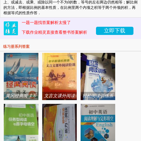
上、或减去、或乘、或除以同一个不为0的数，等号的左右两边仍然相等；解比例
的方法，即根据比例的基本性质，在比例里两个内项之积等于两个外项的积，再
根据等式的性质作答．
一题一题找答案解析太慢了
立即下载
下载作业精灵直接查看整书答案解析
练习册系列答案
黄冈经典阅读系
文言文课外阅读
轻松阅读训练系
列答案
特训系列答案
列答案