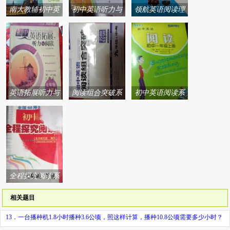
南大教辅初中英
初中英语听力与
领航英语阅读理
语任务型阅读与
阅读系列答案
解与完形填空系
首字母填空系列
列答案
答案
英语拓展听力与
阅读组合突破系
初中英语阅读系
阅读系列答案
列答案
列答案
全程探究阅读系
列答案
相关题目
13．一台播种机1.8小时播种3.6公顷，照这样计算，播种10.8公顷需要多少小时？