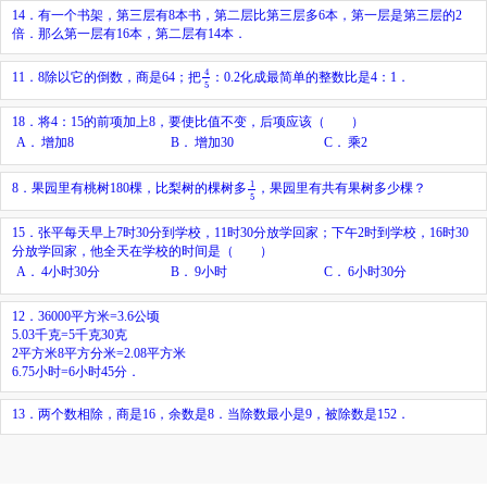
14．有一个书架，第三层有8本书，第二层比第三层多6本，第一层是第三层的2
倍．那么第一层有16本，第二层有14本．
4
5
4
11．8除以它的倒数，商是64；把
：0.2化成最简单的整数比是4：1．
5
18．将4：15的前项加上8，要使比值不变，后项应该（ ）
A．
增加8
B．
增加30
C．
乘2
1
5
1
8．果园里有桃树180棵，比梨树的棵树多
，果园里有共有果树多少棵？
5
15．张平每天早上7时30分到学校，11时30分放学回家；下午2时到学校，16时30
分放学回家，他全天在学校的时间是（ ）
A．
4小时30分
B．
9小时
C．
6小时30分
12．36000平方米=3.6公顷
5.03千克=5千克30克
2平方米8平方分米=2.08平方米
6.75小时=6小时45分．
13．两个数相除，商是16，余数是8．当除数最小是9，被除数是152．