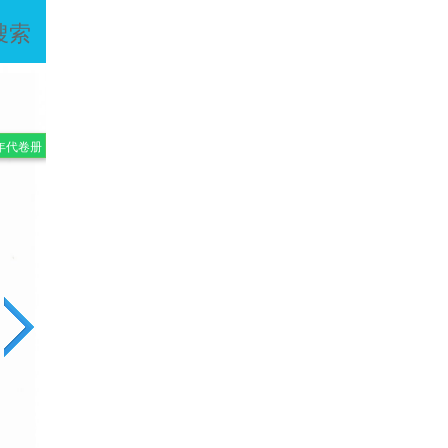
搜索
年代卷册