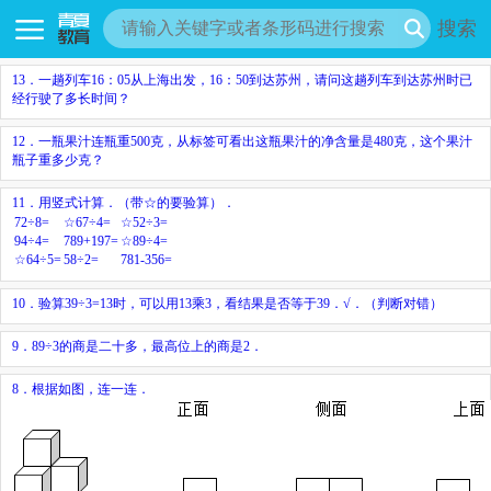
搜索
13．一趟列车16：05从上海出发，16：50到达苏州，请问这趟列车到达苏州时已
经行驶了多长时间？
12．一瓶果汁连瓶重500克，从标签可看出这瓶果汁的净含量是480克，这个果汁
瓶子重多少克？
11．用竖式计算．（带☆的要验算）．
72÷8=
☆67÷4=
☆52÷3=
94÷4=
789+197=
☆89÷4=
☆64÷5=
58÷2=
781-356=
10．验算39÷3=13时，可以用13乘3，看结果是否等于39．√．（判断对错）
9．89÷3的商是二十多，最高位上的商是2．
8．根据如图，连一连．