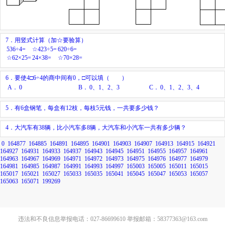
7．用竖式计算（加☆要验算）
536÷4=
☆423÷5=
620÷6=
☆62×25=
24×38=
☆70×28=
6．要使4□6÷4的商中间有0，□可以填（ ）
A．
0
B．
0、1、2、3
C．
0、1、2、3、4
5．有6盒钢笔，每盒有12枝，每枝5元钱，一共要多少钱？
4．大汽车有38辆，比小汽车多8辆，大汽车和小汽车一共有多少辆？
0
164877
164885
164891
164895
164901
164903
164907
164913
164915
164921
164927
164931
164933
164937
164943
164945
164951
164955
164957
164961
164963
164967
164969
164971
164972
164973
164975
164976
164977
164979
164981
164985
164987
164991
164993
164997
165003
165005
165011
165015
165017
165021
165027
165033
165035
165041
165045
165047
165053
165057
165063
165071
199269
违法和不良信息举报电话：027-86699610 举报邮箱：58377363@163.com