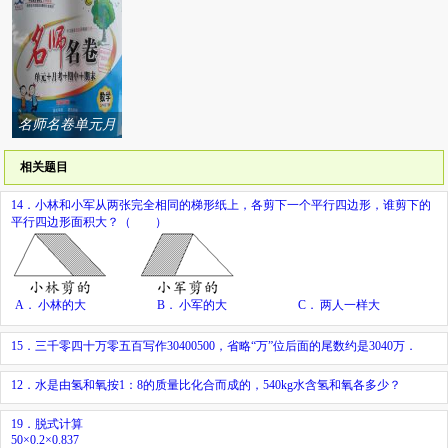
案
列答案
名师名卷单元月
考期中期末系列
相关题目
答案
14．小林和小军从两张完全相同的梯形纸上，各剪下一个平行四边形，谁剪下的
平行四边形面积大？（ ）
A．
小林的大
B．
小军的大
C．
两人一样大
15．三千零四十万零五百写作30400500，省略“万”位后面的尾数约是3040万．
12．水是由氢和氧按1：8的质量比化合而成的，540kg水含氢和氧各多少？
19．脱式计算
50×0.2×0.837