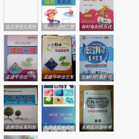
自主学语文系列
每日10分钟口算
每时每刻快乐优
答案
心算速算天天练
加系列答案
系列答案
孟建平培优一号
孟建平毕业总复
密解1对1系列答
系列答案
习系列答案
案
名师导练系列答
名师讲堂单元同
名师面对面中考
案
步学练测系列答
满分特训方案系