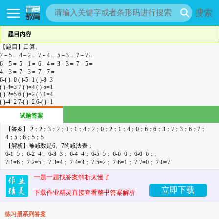
搜索
题目内容
【题目】
口算
。
7－5＝
4－2＝
7－4＝
5－3＝
7－7＝
6－5＝
5－1＝
6－4＝
3－3＝
7－5＝
4－3＝
7－3＝
7－7＝
6-(
)=0
(
)-5=1
(
)-3=3
(
)-4=3
7-(
)=4
(
)-5=1
(
)-2=5
6-(
)=2
(
)-1=4
(
)-4=2
7-( )=2 6-( )=1
试题答案
【答案】 2；2；3；2；0；1；4；2；0；2；1；4；0；6；6；3；7；3；6；7；
4；5；6；5；5
【解析
】
被减数是6、7的减法表：
6-1=5；
6-2=4；
6-3=3；
6-4=4；
6-5=5；
6-6=0；
6-0=6；
。
7-1=6；
7-2=5；
7-3=4；
7-4=3；
7-5=2；
7-6=1；
7-7=0；
7-0=7
一题一题找答案解析太慢了
立即下载
下载作业精灵直接查看整书答案解析
练习册系列答案