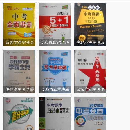
超能学典中考全
天利38套5加15年
宇轩图书中考真
面出击系列答案
真题加1年模拟试
题加名校模拟详
题系列答案
解详析系列答案
决胜新中考学霸
天利38套常考基
智乐文化中考全
宝典系列答案
础题系列答案
真模拟试卷尖子
生热身用系列答
案