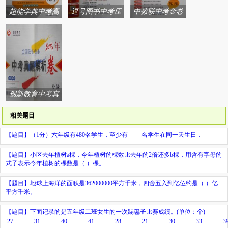
超能学典中考高
逗号图书中考压
中教联中考金卷
分突破系列答案
轴题专练系列答
中考试题精编系
案
列答案
创新教育中考真
题解析卷系列答
相关题目
案
【题目】
（1分）六年级有480名学生，至少有
名学生在同一天生日．
【题目】小区去年植树a棵，今年植树的棵数比去年的2倍还多b棵，用含有字母的
式子表示今年植树的棵数是（ ）棵。
【题目】地球上海洋的面积是362000000平方千米，四舍五入到亿位约是（ ）亿
平方千米。
【题目】下面记录的是五年级二班女生的一次踢毽子比赛成绩。(单位：个)
27
31
40
41
28
21
30
33
3