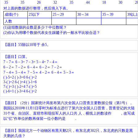
35
35
26
32
35
44
18
30
2
对上面的数据进行整理，然后填入下表。
成绩(个)
25以下
25～29
30～34
35～39
39以
人数
(1)这组数据的众数是多少？中位数呢？
(2)你认为用哪个数据代表女生踢毽子的一般水平比较合适？
【题目】
55除以10等于
余5。
【题目】
口算
。
7－7＝
6－3=
7－3=
5－4=
7－4＝
6－2＝
7－2＝
6－4＝
6－2＝
7－2＝
7－4＝
5－4＝
7－5＝
4－2＝
6－4＝
5－3＝
(
)-5=2
(
)-3=0
6-(
)=2
3-(
)=2
6-(
)=4
( )-1=6
7-(
)=3
(
)-2=4
7-(
)=5
(
)-6=1
(
)-3=4
6-(
)=2
【题目】
（2分）
国家统计局发布第六次全国人口普查主要数据公报（第1号），
我国以2010年11月1日零时为标准点进行了第六次全国人口普查，普查登记的大陆
31个省、自治区、直辖市和现役军人的人口共
人．横线上的数读作
，改写成
以“亿”作单位的数再保留一位小数约是
．
【题目】我国北方一个动物区有黑天鹅2只，有东北虎302只，东北虎的只数是黑
天鹅的几倍？