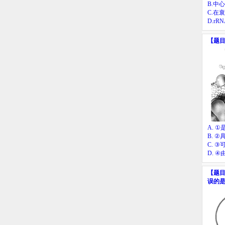
B.
中心
C.
在衰
D.
rR
【题
A.
①
B.
②
C.
③
D.
④
【题
误的