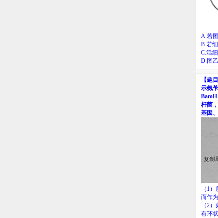
A.
若
B.
若细
C.
活细
D.
图
【题
示氨
BamH 
杆菌
基因
（
1
）
而作
（
2
）
有环