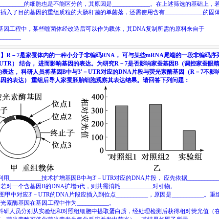
_________
的细胞也是不能区分的，其原因是
_____________
。在上述筛选的基础上，
有插入了目的基因的重组质粒的大肠杆菌的单菌落，还需使用含有
_____________
的固
基因工程中，某些噬菌体经改造后可以作为载体，其
DNA
复制所需的原料来自于
________
目】
R
－
7
是家蚕体内的一种小分子非编码
RNA
，
可与某些
mRNA
尾端的一段非编码序
UTR
）
结合，
进而影响基因的表达。为研究
R
－
7
是否影响家蚕基因
B
（调控家蚕眼
的表达，
科研人员将基因
B
中与
3'
－
UTR
对应的
DNA
片段与荧光素酶基因（
R
－
7
不影
基因的表达）
重组后导人家蚕胚胎细胞观察其表达结果。请回答下列问题：
利用
___________
技术扩增基因
B
中与
3'
－
UTR
对应的
DNA
片段，
应先依据
__________
。若对一个含基因
B
的
DNA
扩增
n
代，则共需消耗
___________
对引物。
图甲中对应
3'
－
UTR
的
DNA
片段应插入到位点
___________
，原因是
___________
。重
荧光素酶基因在基因工程中作为
___________
。
科研人员分别从实验组和对照组细胞中提取蛋白质，经处理检测后获得相对荧光值（