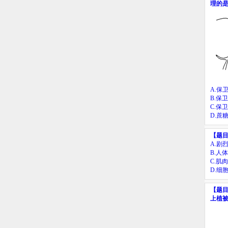
理的
A.
保
B.
保卫
C.
保卫
D.
蔗
【题
A.
剧
B.
人体
C.
肌肉
D.
细
【题
上植