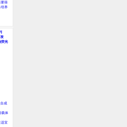
若要筛
体培养
列
睛发
响荧光
_
合成
组载体
在适宜