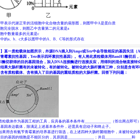
图甲表示代谢正常的活细胞中化合物含量的扇形图，则图甲中
A
是蛋白质
胞完全脱水，则图乙中含量第二的元素是
a
胞中数量最多的元素是
c
乙中的
a
、
b
、
c
大多以图甲中的
A
、
B
、
C
等的形式存在
目】某一质粒载体如图所示，外源
DNA
插入到
Amp
r
或
Tet
r
中会导致相应的基因失活（
苄青霉素抗性基因，
Tet
r
表示四环素抗性基因）。有人将此质粒载体用
BamH I
酶切后，
I
酶切获得的目的基因混合，加入
DNA
连接酶进行连接反应，用得到的混合物直接转
，结果大肠杆菌有的未被转化，有的被转化。被转化的大肠杆菌有三种，分别是含有环
、含有质粒载体、含有插入了目的基因的重组质粒的大肠杆菌。回答下列问题：
质粒载体作为基因工程的工具，应具备的基本条件有
______________
（答出两点即可
为基因表达载体，除满足上述基本条件外，还需具有启动子和终止子。
如果用含有氨苄青霉素的培养基进行筛选，在上述四种大肠杆菌细胞中，未被转化的
状目的基因的细胞是不能区分的，其原因是
______________
；并且
______________
和