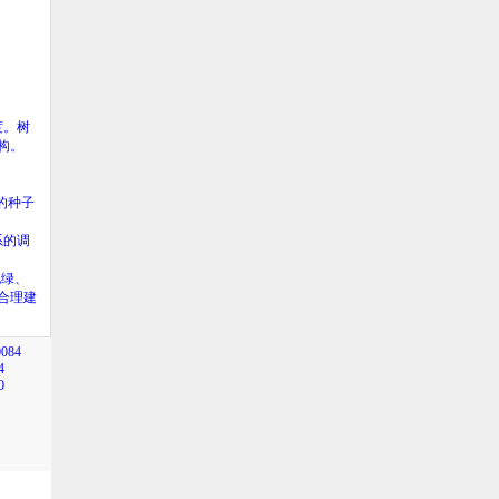
度。树
构。
的种子
系的调
地绿、
合理建
0084
4
0