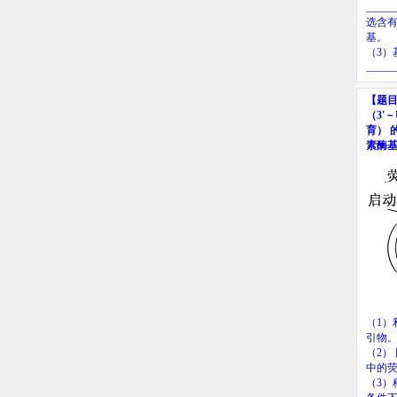
_____
选含
基。
（
3
）
_____
【题
（
3'
－
育）
素酶
（
1
）
引物
（
2
）
中的
（
3
）