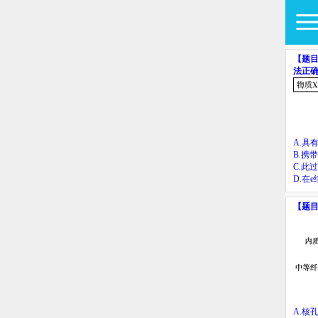
【题
法正
A.
具
B.
携带
C.
此过
D.
在
e
【题
A.
核孔