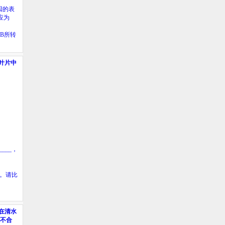
因的表
应为
B
所转
叶片中
____
，
。请比
在清水
不合