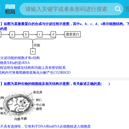
目】
如图为某激素蛋白的合成与分泌过程示意图，其中
a
、
b
、
c
、
d
、
e
表示细胞结构。
确的是
有分泌功能的细胞才有
c
结构
物质
X
到
a
的是
rRNA
程说明生物膜在结构和功能上具有密切联系
结构内可将葡萄糖彻底氧化分解产生
CO
2
和
H
2
O
目】
如图为某种生物的细胞核及相关结构示意图，有关叙述正确的是( )
不具有选择性，它有利于DNA和mRNA从细胞核进入细胞质