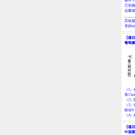
条件
①实
达载
_____
②依
录的
m
【题
葡萄
（
1
）
第
15m
（
2
）
（
3
）
较在
0
（
4
）
【题
中观