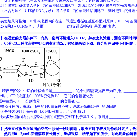
下，荧光素酶可催化荧光素发生氧化反应并发出荧光），其结果如图乙所示。
验组为将重组载体导入含
R
－
7
的家蚕胚胎细胞中，对照组
1
的处理为将含有荧光素酶基
体（不含对应
3'
－
UTR
的
DNA
片段）
导入含
R
－
7
的家蚕胚胎细胞中，则对照组
2
的处理
______
。
据实验结果可推知，
R7
影响基因
B
的表达，即通过遵循碱基互补配对原则，
R
－
7
与基因
RNA
的
3'
－
UTR
结合，
进而
___________
（填促进或抑制）基因
B
的表达。
目】
在适宜的光照条件下，向某一密闭环境通入
14
CO
2
。并改变其浓度，测定不同时间
糖、
C
5
和
C
3
三种化合物中
14
C
的变化情况，实验结果如下图。请分析并回答下列问题：
在暗反应阶段中
14
C
的转移途径是
___________
。这个过程需要光反应为它提供
_______
in
时，
CO
2
浓度由
0
．
003%
变化到
1%
，
它们的含量变化为
___________
。
图中曲线
a
、
b
、
c
分别表示
___________
的含量变化。
在
0~5
分钟内，曲线
a
、
b
中的
14
C
量保持不变，造成两条曲线平行的原因是
___________
~20
分钟内该叶片光合作用和呼吸作用大小并说明原因
___________
。
对大多数植物来说，过高或过低的光照强度都不利于其生长，原因是
___________
。
目】
把蚕豆植株放在湿润的空气中照光一段时间后，取蚕豆叶下表皮制作临时装片，先
察，然后用
0
．
3g/mL
蔗糖溶液取代清水，继续观察，结果如下图所示。对此现象的解释