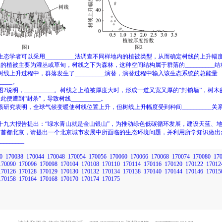
生态学者可以采用
__________
法调查不同样地内的植被类型，从而确定树线的上升幅
上的植被主要为灌丛或草甸，树线之下为森林，这种空间结构属于群落的
__________
结
树线上升过程中，群落发生了
__________
演替，演替过程中输入该生态系统的总能量
_____
。
图
2
说明，
__________
。树线之上植被厚度大时，形成一道又宽又厚的“封锁墙”，树木
此便遭到“封杀”，导致树线
__________
。
该研究表明，全球气候变暖使树线位置上升，但树线上升幅度受到种间
__________
关
十九大报告提出：“绿水青山就是金山银山”，为推动绿色低碳循环发展，建设天蓝、
的首都北京，请提出一个北京城市发展中所面临的生态环境问题，并利用所学知识做出
_________
0
170038
170044
170048
170054
170056
170060
170066
170068
170074
170080
17
170090
170096
170098
170104
170108
170110
170114
170116
170120
170122
17012
170126
170128
170129
170130
170132
170134
170138
170140
170144
170146
17015
170158
170164
170168
170170
170174
170175