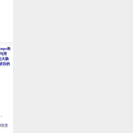
Amp
r
表
与用
化大肠
状目的
）。
和仅含