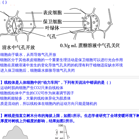
是（
）
卫细胞由于吸水，从而导致气孔开放
细胞区分于其他表皮细胞的一个重要生理活动是保卫细胞可以进行光合作用
细胞在蔗糖溶液中发生的变化导致气孔关闭的机理有利于植物适应缺水环境
糖进入保卫细胞后，细胞吸水膨胀导致气孔关闭
目】
线粒体是人体细胞中的
“
动力车间
”
，下列有关说法中错误的是（
）
烈运动时肌肉细胞产生
CO
2
只来自线粒体
细胞线粒体中产生的
CO
2
可作为体液调节因子
细胞耗能较多，大量的线粒体异化为肌质体
胞质是流动的，所以线粒体在细胞内的运动方向只能是随机的
目】
树线是指直立树木分布的海拔上限，如图
1
所示。生态学者研究了全球变暖环境下
被厚度对树线上升幅度的影响，结果如图
2
所示。