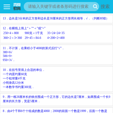
搜索
13．边长是3分米的正方形和边长是30厘米的正方形周长相等．√．（判断对错）
12．在横线上填上“＞”“＜”或“=”
250×4＞800
900克＜1千克
35+24=24+35
360×2＜3×360
29+45＜84-6
4×200=2×400
11．不计算，在乘积小于4000的算式后打“√”．
380×6√
506×9×
950×3√．
10．在括号里填上合适的单位．
一个鸡蛋约重60克
一个铅球重4千克
小明身高12分米
一本数学书约重300克．
9．用一根28厘米长的铁丝围成一个正方形，它的边长是7厘米，如果围成一个长9
厘米的长方形，宽是5厘米．
8．由4个千和6个十组成的数是4060；2000的前面一个数是1999，后面一个数是